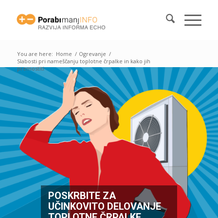
You are here:
Home
/
Ogrevanje
/
Slabosti pri nameščanju toplotne črpalke in kako jih
premostiti
POSKRBITE ZA
UČINKOVITO DELOVANJE
TOPLOTNE ČRPALKE