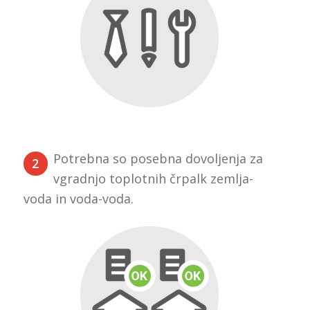
P
otrebna so posebna dovoljenja za
2
vgradnjo toplotnih črpalk zemlja-
voda in voda-voda.