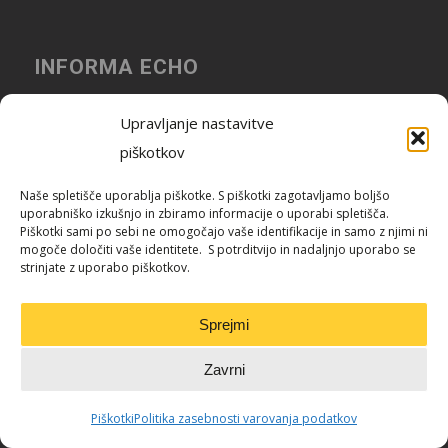
INFORMA ECHO
Upravljanje nastavitve
Agencija za integrirano komuniciranje
piškotkov
Naše spletišče uporablja piškotke. S piškotki zagotavljamo boljšo
uporabniško izkušnjo in zbiramo informacije o uporabi spletišča.
Kontaktirajte nas
Piškotki sami po sebi ne omogočajo vaše identifikacije in samo z njimi ni
mogoče določiti vaše identitete. S potrditvijo in nadaljnjo uporabo se
strinjate z uporabo piškotkov.
Sprejmi
GLAVNE VSEBINE
Zavrni
• Nasveti
Piškotki
Politika zasebnosti varovanja podatkov
− Ogrevanje