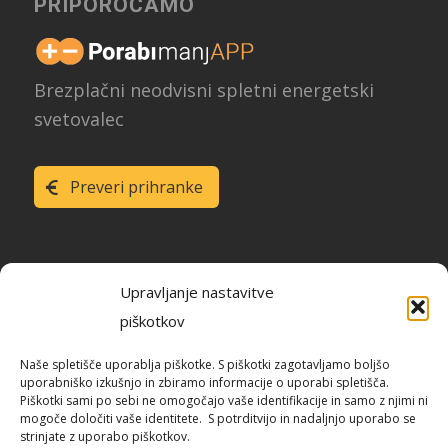
PRIPOROČAMO
Brezplačni neodvisni spletni energetski
svetovalec
Preveri prihranke
Upravljanje nastavitve
piškotkov
Raziskava energetske učinkovitosti
Naše spletišče uporablja piškotke. S piškotki zagotavljamo boljšo
Slovenije
uporabniško izkušnjo in zbiramo informacije o uporabi spletišča.
Piškotki sami po sebi ne omogočajo vaše identifikacije in samo z njimi ni
mogoče določiti vaše identitete. S potrditvijo in nadaljnjo uporabo se
strinjate z uporabo piškotkov.
Blog / REUS