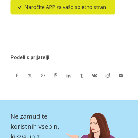
Naročite APP za vašo spletno stran
Podeli s prijatelji
Ne zamudite
koristnih vsebin,
ki sva jih z