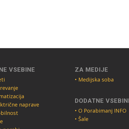
NE VSEBINE
ZA MEDIJE
ti
• Medijska soba
revanje
imatizacija
DODATNE VSEBIN
ektrične naprave
• O Porabimanj INFO
bilnost
• Šale
ce