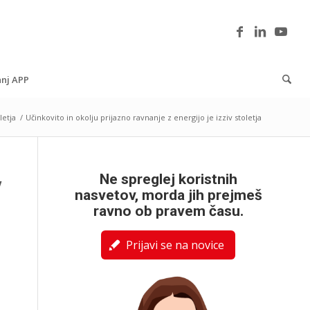
nj APP
letja
/
Učinkovito in okolju prijazno ravnanje z energijo je izziv stoletja
Ne spreglej koristnih
v
nasvetov, morda jih prejmeš
ravno ob pravem času.
Prijavi se na novice