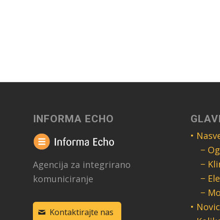
INFORMA ECHO
GLAV
• Nasve
− Og
− Kl
Agencija za integrirano
− El
komuniciranje
− Mo
• Novi
Kontaktirajte nas