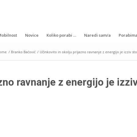
obilnost
Novice
Koliko porabi …
Naredi sam/a
Porabima
ome
/
Branko Baćović
/
Učinkovito in okolju prijazno ravnanje z energijo je izziv sto
zno ravnanje z energijo je izzi