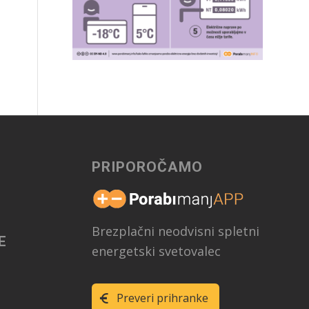
PRIPOROČAMO
Brezplačni neodvisni spletni
E
energetski svetovalec
Preveri prihranke