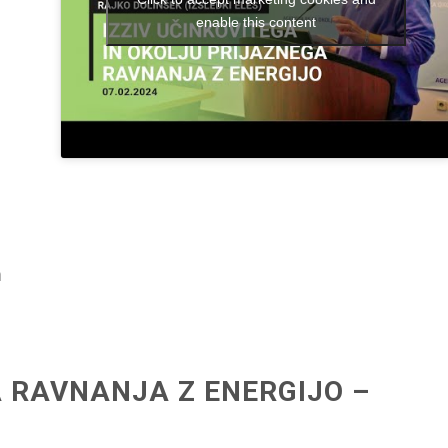
enable this content
Rajko Dolinšek,
Informa Echo
a
 RAVNANJA Z ENERGIJO –