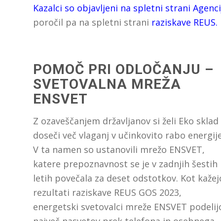
Kazalci so objavljeni na spletni strani Agencij
poročil pa na spletni strani
raziskave REUS
.
POMOČ PRI ODLOČANJU –
SVETOVALNA MREŽA
ENSVET
Z ozaveščanjem državljanov si želi Eko sklad
doseči več vlaganj v učinkovito rabo energije
V ta namen so ustanovili mrežo ENSVET,
katere prepoznavnost se je v zadnjih šestih
letih povečala za deset odstotkov. Kot kažej
rezultati raziskave REUS GOS 2023,
energetski svetovalci mreže ENSVET podelij