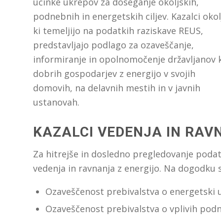
učinke ukrepov za doseganje okoljskih,
podnebnih in energetskih ciljev. Kazalci okol
ki temeljijo na podatkih raziskave REUS,
predstavljajo podlago za ozaveščanje,
informiranje in opolnomočenje državljanov 
dobrih gospodarjev z energijo v svojih
domovih, na delavnih mestih in v javnih
ustanovah.
KAZALCI VEDENJA IN RAV
Za hitrejše in dosledno pregledovanje podatk
vedenja in ravnanja z energijo. Na dogodku so
Ozaveščenost prebivalstva o energetski u
Ozaveščenost prebivalstva o vplivih p