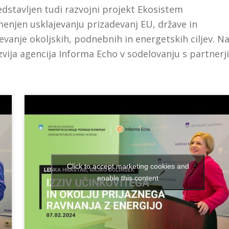
redstavljen tudi razvojni projekt Ekosistem
menjen usklajevanju prizadevanj EU, države in
čevanje okoljskih, podnebnih in energetskih ciljev. N
vija agencija Informa Echo v sodelovanju s partnerji
Click to accept marketing cookies and
enable this content
Lenka Hrastar,
Ipsos
/ Rajko Dolinšek,
Informa Echo