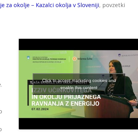
e za okolje – Kazalci okolja v Sloveniji
, povzetki
Click to accept marketing cookies and
.
enable this content
o
Tjaša Bandelj,
Eko sklad
o