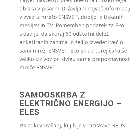
največ nasvetov prek telefona in osebnega
obiska v pisarni. Državljani največ informacij
v zvezi z mrežo ENSVET, dobijo iz tiskanih
medijev in TV. Pomemben podatek za Eko
sklad je, da skoraj 60 odstotni delež
anketiranih zanima in želijo izvedeti več o
sami mreži ENSVET. Eko sklad torej čaka še
veliko izzivov pri dvigu same prepoznavnost
mreže ENSVET.
SAMOOSKRBA Z
ELEKTRIČNO ENERGIJO –
ELES
Izsledki vprašanj, ki jih je v raziskavo REUS