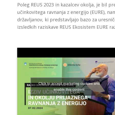
Poleg REUS 2023 in kazalcev okolja, je bil p
učinkovitega ravnanja z energijo (EURE), na
državljanov, ki predstavljajo bazo za uresni
izsledkih raziskave REUS Ekosistem EURE raz
Click to accept marketing cookies and
enable this content
Rajko Dolinšek,
Informa Echo