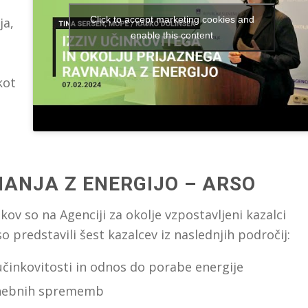
Click to accept marketing cookies and
ja,
enable this content
kot
Mag. Tina Seršen
, državna sekretarka za energijo,
MOPE /
Rajko Dolinšek,
Informa Echo
NANJA Z ENERGIJO – ARSO
ov so na Agenciji za okolje vzpostavljeni kazalci
 predstavili šest kazalcev iz naslednjih področij:
činkovitosti in odnos do porabe energije
odnebnih sprememb