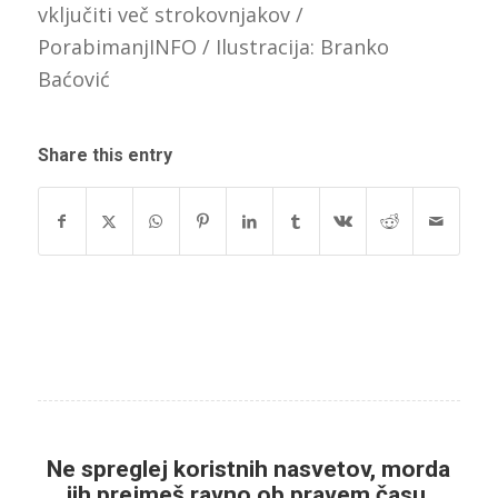
vključiti več strokovnjakov /
PorabimanjINFO / Ilustracija: Branko
Baćović
Share this entry
Ne spreglej koristnih nasvetov, morda
jih prejmeš ravno ob pravem času.