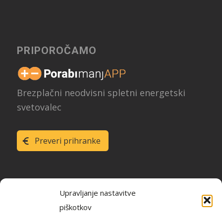
PRIPOROČAMO
Brezplačni neodvisni spletni energetski
svetovalec
Preveri prihranke
Upravljanje nastavitve
piškotkov
Raziskava energetske učinkovitosti