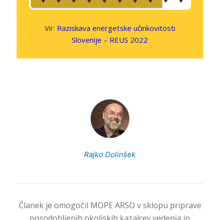
Vir:
Raziskava energetske učinkovitosti
Slovenije – REUS 2022
Rajko Dolinšek
Članek je omogočil MOPE ARSO v sklopu priprave
posodobljenih okoljskih kazalcev vedenja in