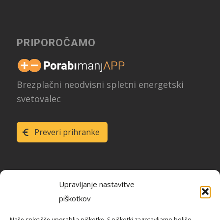
PRIPOROČAMO
Brezplačni neodvisni spletni energetski
svetovalec
Preveri prihranke
Upravljanje nastavitve
piškotkov
Raziskava energetske učinkovitosti
Naše spletišče uporablja piškotke. S piškotki zagotavljamo boljšo