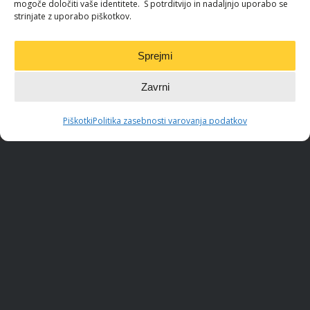
mogoče določiti vaše identitete. S potrditvijo in nadaljnjo uporabo se
strinjate z uporabo piškotkov.
Preveri prihranke
Sprejmi
Zavrni
Piškotki
Politika zasebnosti varovanja podatkov
Raziskava energetske učinkovitosti
Slovenije
Blog / REUS