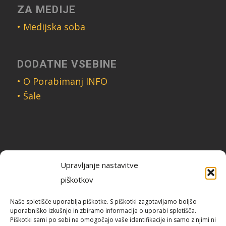
ZA MEDIJE
• Medijska soba
DODATNE VSEBINE
• O Porabimanj INFO
• Šale
PRIPOROČAMO
Upravljanje nastavitve
piškotkov
Brezplačni neodvisni spletni energetski
Naše spletišče uporablja piškotke. S piškotki zagotavljamo boljšo
uporabniško izkušnjo in zbiramo informacije o uporabi spletišča.
svetovalec
Piškotki sami po sebi ne omogočajo vaše identifikacije in samo z njimi ni