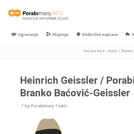
Ogrevanje
Hlajenje
Električne naprave
M
You are here:
Home
/
Branko 
Heinrich Geissler / Porabi
Branko Baćović-Geissler
/
by
Porabimanj Team