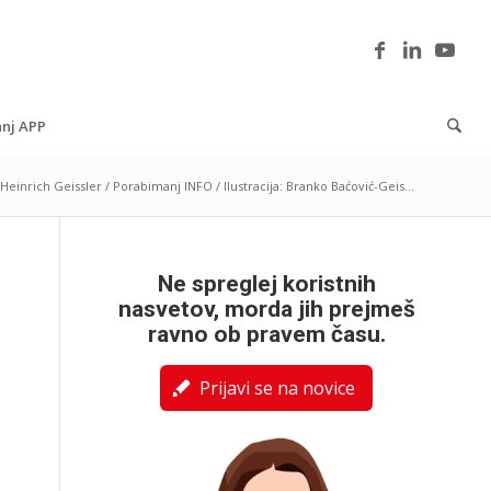
nj APP
Heinrich Geissler / Porabimanj INFO / Ilustracija: Branko Baćović-Geis...
Ne spreglej koristnih
nasvetov, morda jih prejmeš
ravno ob pravem času.
Prijavi se na novice