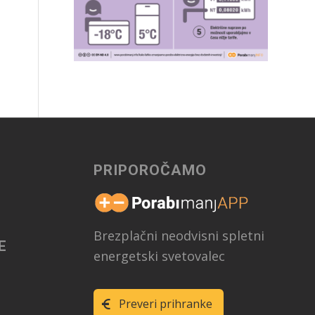
PRIPOROČAMO
Brezplačni neodvisni spletni
E
energetski svetovalec
Preveri prihranke