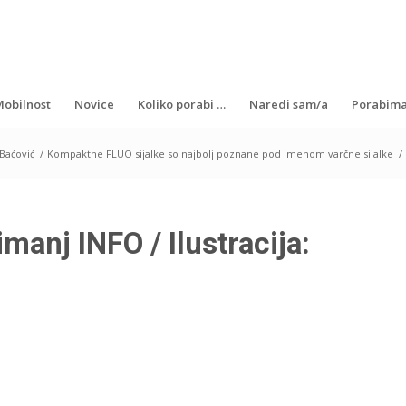
obilnost
Novice
Koliko porabi …
Naredi sam/a
Porabima
Baćović
/
Kompaktne FLUO sijalke so najbolj poznane pod imenom varčne sijalke
/
manj INFO / Ilustracija: