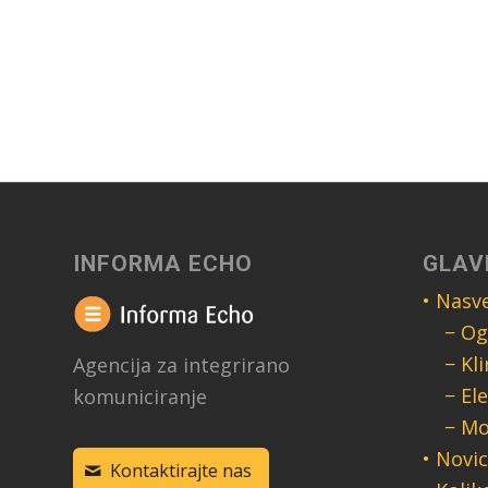
INFORMA ECHO
GLAV
• Nasve
− Og
− Kl
Agencija za integrirano
− El
komuniciranje
− Mo
• Novi
Kontaktirajte nas