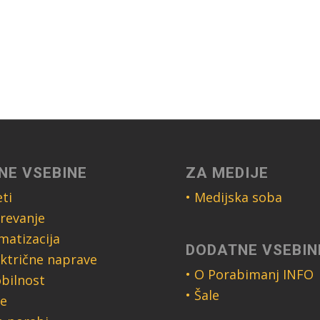
NE VSEBINE
ZA MEDIJE
ti
• Medijska soba
revanje
imatizacija
DODATNE VSEBIN
ektrične naprave
• O Porabimanj INFO
bilnost
• Šale
ce