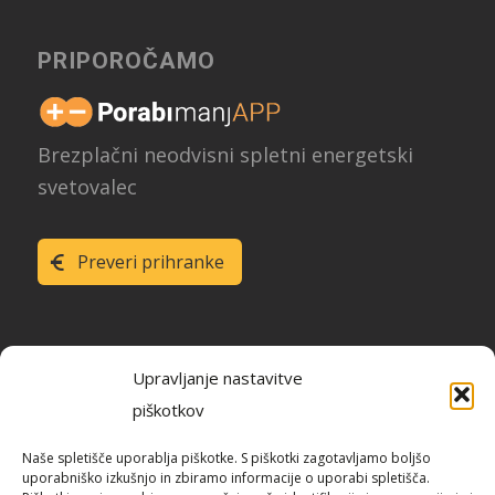
PRIPOROČAMO
Brezplačni neodvisni spletni energetski
svetovalec
Preveri prihranke
Upravljanje nastavitve
piškotkov
Raziskava energetske učinkovitosti
Naše spletišče uporablja piškotke. S piškotki zagotavljamo boljšo
Slovenije
uporabniško izkušnjo in zbiramo informacije o uporabi spletišča.