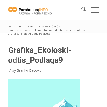
You are here:
Home
/
Branko Baćović
/
Ekološki odtis – kako konkretno ovrednotiti svojo potrošnjo?
/
Grafika_Ekoloski-odtis_Podlaga9
Grafika_Ekoloski-
odtis_Podlaga9
/
by
Branko Bacovic