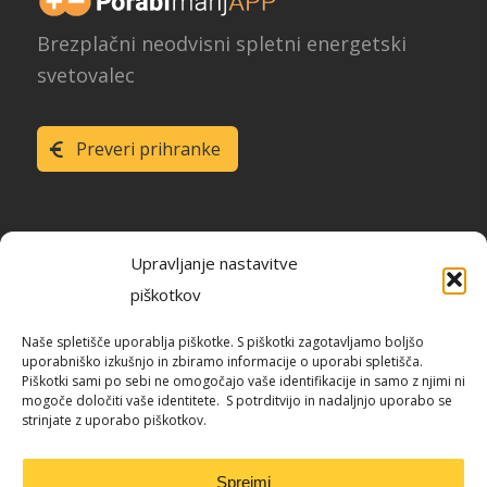
Brezplačni neodvisni spletni energetski
svetovalec
Preveri prihranke
Upravljanje nastavitve
piškotkov
Raziskava energetske učinkovitosti
Naše spletišče uporablja piškotke. S piškotki zagotavljamo boljšo
Slovenije
uporabniško izkušnjo in zbiramo informacije o uporabi spletišča.
Piškotki sami po sebi ne omogočajo vaše identifikacije in samo z njimi ni
mogoče določiti vaše identitete. S potrditvijo in nadaljnjo uporabo se
strinjate z uporabo piškotkov.
Blog / REUS
Sprejmi