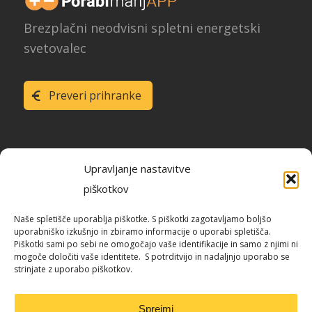
Brezplačni neodvisni spletni energetski
svetovalec
Preveri prihranke
Upravljanje nastavitve
piškotkov
Raziskava energetske učinkovitosti
Naše spletišče uporablja piškotke. S piškotki zagotavljamo boljšo
Slovenije
uporabniško izkušnjo in zbiramo informacije o uporabi spletišča.
Piškotki sami po sebi ne omogočajo vaše identifikacije in samo z njimi ni
mogoče določiti vaše identitete. S potrditvijo in nadaljnjo uporabo se
strinjate z uporabo piškotkov.
Blog / REUS
Sprejmi