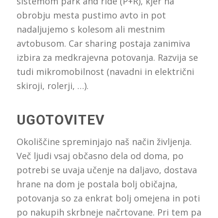
sistemom park and ride (P+R), kjer na
obrobju mesta pustimo avto in pot
nadaljujemo s kolesom ali mestnim
avtobusom. Car sharing postaja zanimiva
izbira za medkrajevna potovanja. Razvija se
tudi mikromobilnost (navadni in električni
skiroji, rolerji, …).
UGOTOVITEV
Okoliščine spreminjajo naš način življenja.
Več ljudi vsaj občasno dela od doma, po
potrebi se uvaja učenje na daljavo, dostava
hrane na dom je postala bolj običajna,
potovanja so za enkrat bolj omejena in poti
po nakupih skrbneje načrtovane. Pri tem pa