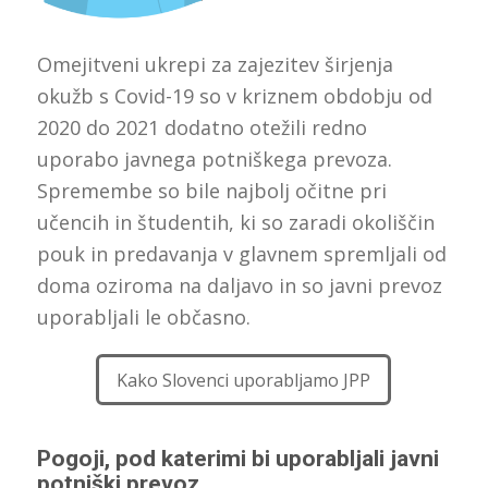
Omejitveni ukrepi za zajezitev širjenja
okužb s Covid-19 so v kriznem obdobju od
2020 do 2021 dodatno otežili redno
uporabo javnega potniškega prevoza.
Spremembe so bile najbolj očitne pri
učencih in študentih, ki so zaradi okoliščin
pouk in predavanja v glavnem spremljali od
doma oziroma na daljavo in so javni prevoz
uporabljali le občasno.
Kako Slovenci uporabljamo JPP
Pogoji, pod katerimi bi uporabljali javni
potniški prevoz