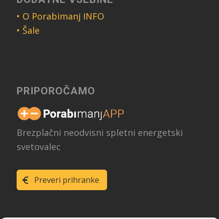
• O Porabimanj INFO
• Šale
PRIPOROČAMO
Brezplačni neodvisni spletni energetski
svetovalec
Preveri prihranke