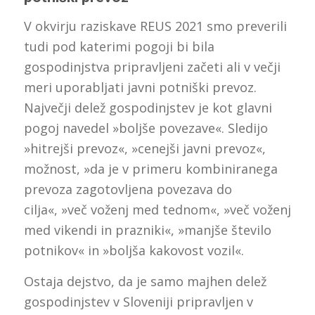
V okvirju raziskave REUS 2021 smo preverili
tudi pod katerimi pogoji bi bila
gospodinjstva pripravljeni začeti ali v večji
meri uporabljati javni potniški prevoz.
Največji delež gospodinjstev je kot glavni
pogoj navedel »boljše povezave«. Sledijo
»hitrejši prevoz«, »cenejši javni prevoz«,
možnost, »da je v primeru kombiniranega
prevoza zagotovljena povezava do
cilja«, »več voženj med tednom«, »več voženj
med vikendi in prazniki«, »manjše število
potnikov« in »boljša kakovost vozil«.
Ostaja dejstvo, da je samo majhen delež
gospodinjstev v Sloveniji pripravljen v