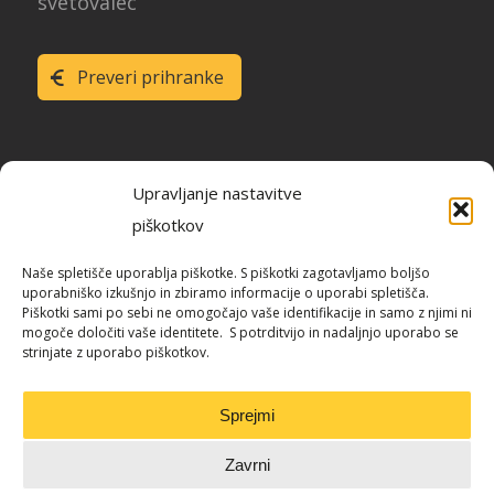
svetovalec
Preveri prihranke
Upravljanje nastavitve
piškotkov
Raziskava energetske učinkovitosti
Naše spletišče uporablja piškotke. S piškotki zagotavljamo boljšo
Slovenije
uporabniško izkušnjo in zbiramo informacije o uporabi spletišča.
Piškotki sami po sebi ne omogočajo vaše identifikacije in samo z njimi ni
mogoče določiti vaše identitete. S potrditvijo in nadaljnjo uporabo se
strinjate z uporabo piškotkov.
Blog / REUS
Sprejmi
Zavrni