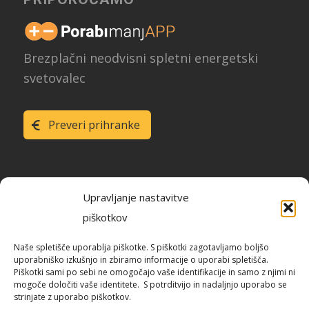
Brezplačni neodvisni spletni energetski
svetovalec
Preveri prihranke
Upravljanje nastavitve
piškotkov
Raziskava energetske učinkovitosti
Naše spletišče uporablja piškotke. S piškotki zagotavljamo boljšo
Slovenije
uporabniško izkušnjo in zbiramo informacije o uporabi spletišča.
Piškotki sami po sebi ne omogočajo vaše identifikacije in samo z njimi ni
mogoče določiti vaše identitete. S potrditvijo in nadaljnjo uporabo se
strinjate z uporabo piškotkov.
Blog / REUS