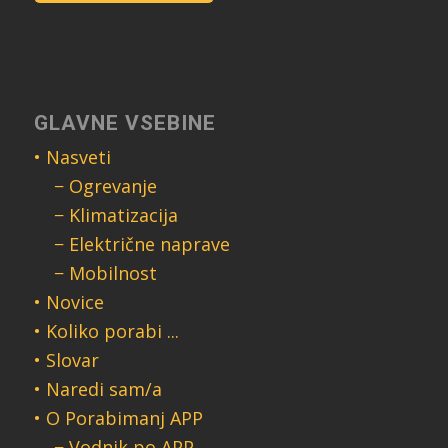
GLAVNE VSEBINE
• Nasveti
− Ogrevanje
− Klimatizacija
− Električne naprave
− Mobilnost
• Novice
• Koliko porabi ...
• Slovar
• Naredi sam/a
• O Porabimanj APP
− Vodnik po APP