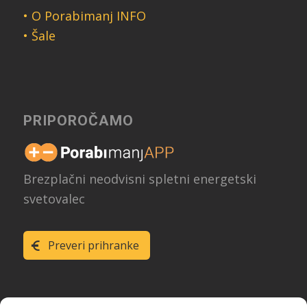
• O Porabimanj INFO
• Šale
PRIPOROČAMO
Brezplačni neodvisni spletni energetski
svetovalec
Preveri prihranke