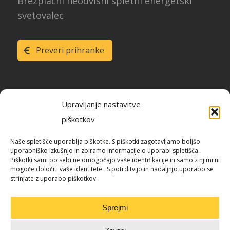
Brezplačni neodvisni spletni energetski
svetovalec
Preveri prihranke
Upravljanje nastavitve
piškotkov
Raziskava energetske učinkovitosti
Naše spletišče uporablja piškotke. S piškotki zagotavljamo boljšo
Slovenije
uporabniško izkušnjo in zbiramo informacije o uporabi spletišča.
Piškotki sami po sebi ne omogočajo vaše identifikacije in samo z njimi ni
mogoče določiti vaše identitete. S potrditvijo in nadaljnjo uporabo se
strinjate z uporabo piškotkov.
Blog / REUS
Sprejmi