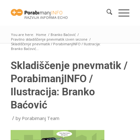
You are here:
Home
/
Branko Baćović
/
Pravilno skladiščenje pnevmatik izven sezone
/
Skladiščenje pnevmatik / PorabimanjINFO / Ilustracija:
Branko Baćović...
Skladiščenje pnevmatik /
PorabimanjINFO /
Ilustracija: Branko
Baćović
/
by
Porabimanj Team