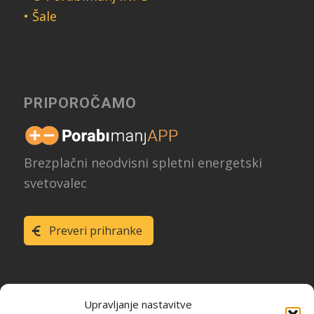
• Šale
PRIPOROČAMO
Brezplačni neodvisni spletni energetski
svetovalec
Preveri prihranke
Upravljanje nastavitve