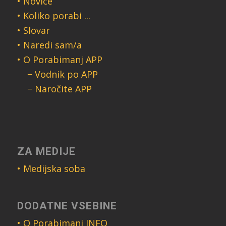
• Novice
• Koliko porabi ...
• Slovar
• Naredi sam/a
• O Porabimanj APP
− Vodnik po APP
− Naročite APP
ZA MEDIJE
• Medijska soba
DODATNE VSEBINE
• O Porabimanj INFO