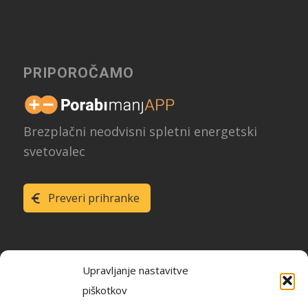
PRIPOROČAMO
Brezplačni neodvisni spletni energetski
svetovalec
Preveri prihranke
Upravljanje nastavitve
piškotkov