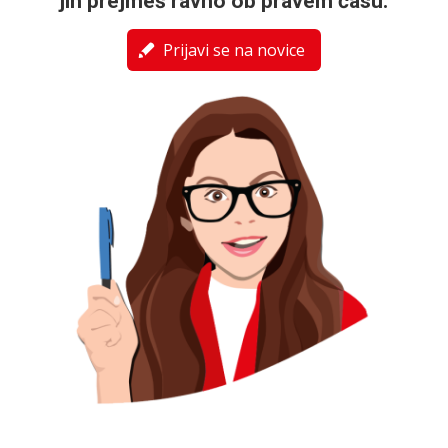
jih prejmeš ravno ob pravem času.
Prijavi se na novice