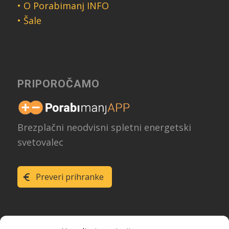
• O Porabimanj INFO
• Šale
PRIPOROČAMO
Brezplačni neodvisni spletni energetski
svetovalec
Preveri prihranke