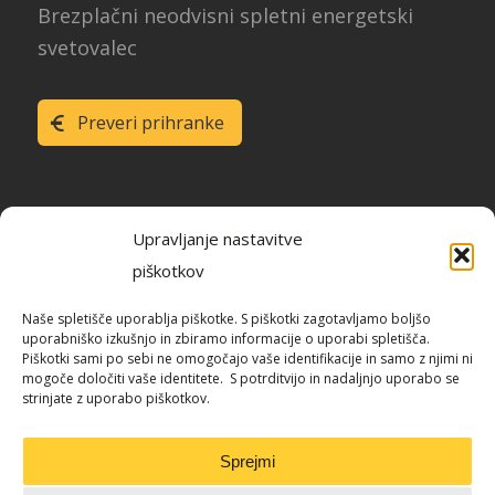
Brezplačni neodvisni spletni energetski
svetovalec
Preveri prihranke
Upravljanje nastavitve
piškotkov
Raziskava energetske učinkovitosti
Naše spletišče uporablja piškotke. S piškotki zagotavljamo boljšo
Slovenije
uporabniško izkušnjo in zbiramo informacije o uporabi spletišča.
Piškotki sami po sebi ne omogočajo vaše identifikacije in samo z njimi ni
mogoče določiti vaše identitete. S potrditvijo in nadaljnjo uporabo se
strinjate z uporabo piškotkov.
Blog / REUS
Sprejmi