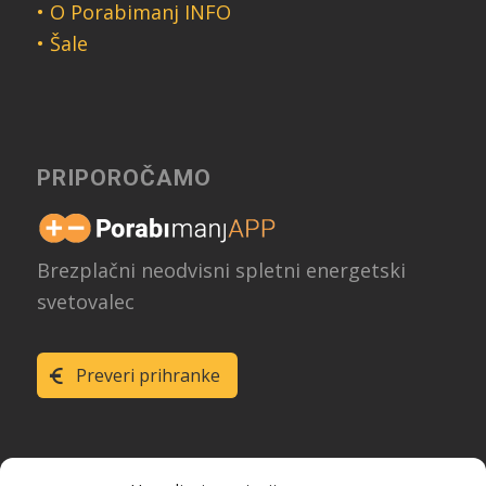
• O Porabimanj INFO
• Šale
PRIPOROČAMO
Brezplačni neodvisni spletni energetski
svetovalec
Preveri prihranke