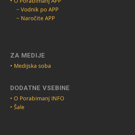
• O Porabimanj APP
− Vodnik po APP
− Naročite APP
ZA MEDIJE
• Medijska soba
DODATNE VSEBINE
• O Porabimanj INFO
• Šale