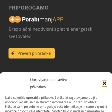
PRIPOROČAMO
Brezplačni neodvisni spletni energetski
svetovalec
Preveri prihranke
Upravljanje nastavitve
piškotkov
Raziskava energetske učinkovitosti
Naše spletišče uporablja piškotke. S piškotki zagotavljamo boljšo
Slovenije
uporabniško izkušnjo in zbiramo informacije o uporabi spletišča.
Piškotki sami po sebi ne omogočajo vaše identifikacije in samo z njimi ni
mogoče določiti vaše identitete. S potrditvijo in nadaljnjo uporabo se