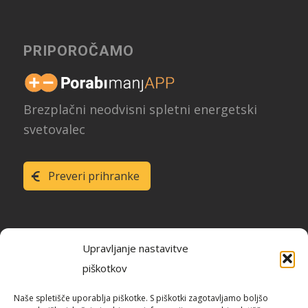
PRIPOROČAMO
Brezplačni neodvisni spletni energetski
svetovalec
Preveri prihranke
Upravljanje nastavitve
piškotkov
Raziskava energetske učinkovitosti
Naše spletišče uporablja piškotke. S piškotki zagotavljamo boljšo
Slovenije