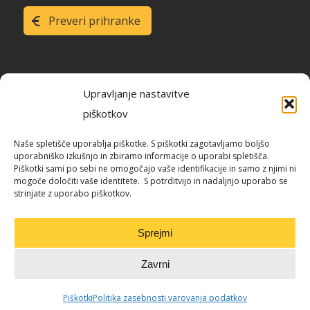
Preveri prihranke
Upravljanje nastavitve
piškotkov
Raziskava energetske učinkovitosti
Naše spletišče uporablja piškotke. S piškotki zagotavljamo boljšo
Slovenije
uporabniško izkušnjo in zbiramo informacije o uporabi spletišča.
Piškotki sami po sebi ne omogočajo vaše identifikacije in samo z njimi ni
mogoče določiti vaše identitete. S potrditvijo in nadaljnjo uporabo se
strinjate z uporabo piškotkov.
Blog / REUS
Sprejmi
Zavrni
Piškotki
Politika zasebnosti varovanja podatkov
© Informa Echo d.o.o. 2017-2022