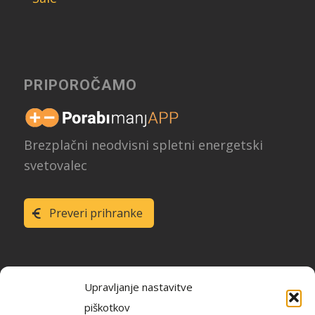
PRIPOROČAMO
Brezplačni neodvisni spletni energetski
svetovalec
Preveri prihranke
Upravljanje nastavitve
piškotkov