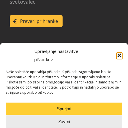
svetovalec
Preveri prihranke
Upravljanje nastavitve
piškotkov
Raziskava energetske učinkovitosti
Naše spletišče uporablja piškotke. S piškotki zagotavljamo boljšo
Slovenije
uporabniško izkušnjo in zbiramo informacije o uporabi spletišča.
Piškotki sami po sebi ne omogočajo vaše identifikacije in samo z njimi ni
mogoče določiti vaše identitete. S potrditvijo in nadaljnjo uporabo se
strinjate z uporabo piškotkov.
Blog / REUS
Sprejmi
Zavrni