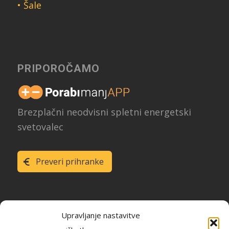
• Šale
PRIPOROČAMO
Brezplačni neodvisni spletni energetski
svetovalec
Preveri prihranke
Upravljanje nastavitve