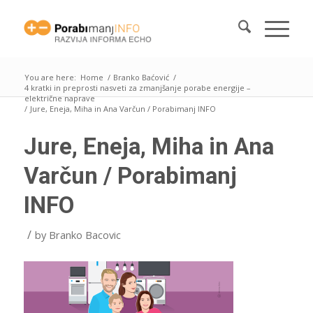
You are here:
Home
/
Branko Baćović
/
4 kratki in preprosti nasveti za zmanjšanje porabe energije –
električne naprave
/
Jure, Eneja, Miha in Ana Varčun / Porabimanj INFO
Jure, Eneja, Miha in Ana
Varčun / Porabimanj
INFO
/
by
Branko Bacovic