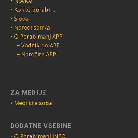
• Novice
• Koliko porabi ...
• Slovar
• Naredi sam/a
• O Porabimanj APP
− Vodnik po APP
− Naročite APP
ZA MEDIJE
• Medijska soba
DODATNE VSEBINE
• O Porabimanj INFO