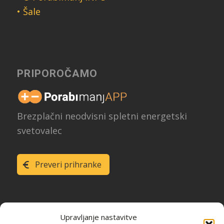
• Šale
PRIPOROČAMO
Brezplačni neodvisni spletni energetski
svetovalec
Preveri prihranke
Upravljanje nastavitve